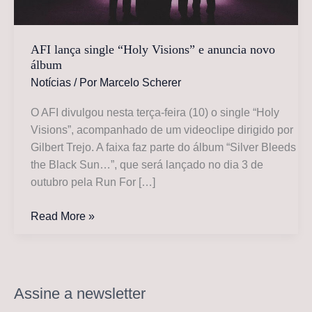
AFI lança single “Holy Visions” e anuncia novo
álbum
Notícias
/ Por
Marcelo Scherer
O AFI divulgou nesta terça-feira (10) o single “Holy
Visions”, acompanhado de um videoclipe dirigido por
Gilbert Trejo. A faixa faz parte do álbum “Silver Bleeds
the Black Sun…”, que será lançado no dia 3 de
outubro pela Run For […]
AFI
Read More »
lança
single
“Holy
Visions”
Assine a newsletter
e