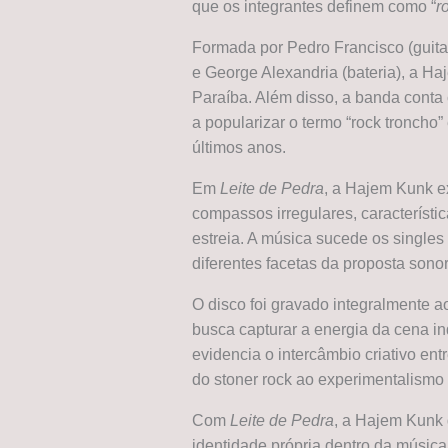
que os integrantes definem como “
r
Formada por Pedro Francisco (guitarr
e George Alexandria (bateria), a Ha
Paraíba. Além disso, a banda cont
a popularizar o termo “rock troncho
últimos anos.
Em
Leite de Pedra
, a Hajem Kunk e
compassos irregulares, característ
estreia. A música sucede os singles
diferentes facetas da proposta sonor
O disco foi gravado integralmente 
busca capturar a energia da cena 
evidencia o intercâmbio criativo ent
do stoner rock ao experimentalismo 
Com
Leite de Pedra
, a Hajem Kunk
identidade própria dentro da música