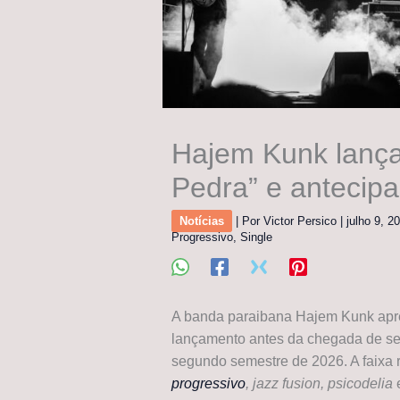
Hajem Kunk lança 
Pedra” e antecipa
Notícias
| Por
Victor Persico
|
julho 9, 2
Progressivo
,
Single
A banda paraibana Hajem Kunk apr
lançamento antes da chegada de seu
segundo semestre de 2026. A faixa 
progressivo
, jazz fusion, psicodelia