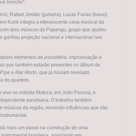
ock troncho
”.
a), Rafael Jordão (guitarra), Lucas Farias (baixo)
jem Kunk integra a efervescente cena musical da
a com dois músicos da Papangu, grupo que ajudou
” e ganhou projeção nacional e internacional nos
xplora elementos de
psicodelia
, improvisação e
icas que também estarão presentes no álbum de
Pipe
e
Mar Morto
, que já haviam revelado
a do quarteto.
ao vivo no estúdio Mutuca, em João Pessoa, e
independente paraibana. O trabalho também
re músicos da região, reunindo influências que vão
instrumental.
 dá mais um passo na construção de uma
 instrumental brasileira, apostando em