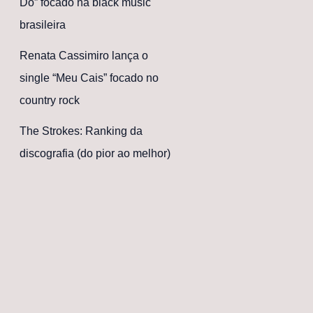
Dó” focado na black music
brasileira
Renata Cassimiro lança o
single “Meu Cais” focado no
country rock
The Strokes: Ranking da
discografia (do pior ao melhor)