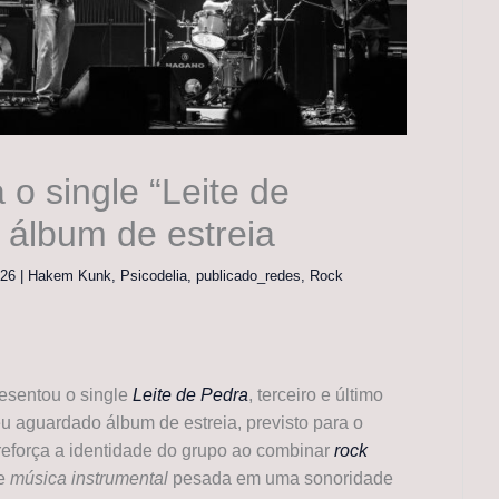
o single “Leite de
 álbum de estreia
026
|
Hakem Kunk
,
Psicodelia
,
publicado_redes
,
Rock
esentou o single
Leite de Pedra
, terceiro e último
 aguardado álbum de estreia, previsto para o
reforça a identidade do grupo ao combinar
rock
e
música instrumental
pesada em uma sonoridade