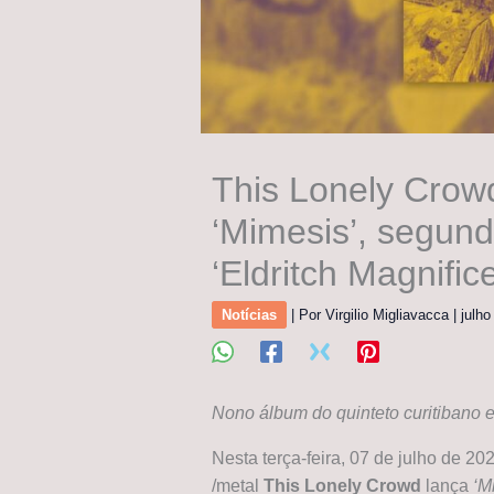
This Lonely Crowd
‘Mimesis’, segun
‘Eldritch Magnific
Notícias
| Por
Virgilio Migliavacca
|
julho
Nono álbum do quinteto curitibano ex
Nesta terça-feira, 07 de julho de 20
/metal
This Lonely Crowd
lança
‘M