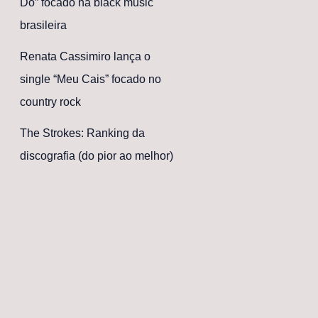
Dó” focado na black music
brasileira
Renata Cassimiro lança o
single “Meu Cais” focado no
country rock
The Strokes: Ranking da
discografia (do pior ao melhor)