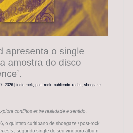
 apresenta o single
da amostra do disco
ence’.
 7, 2026
|
indie rock
,
post-rock
,
publicado_redes
,
shoegaze
plora conflitos entre realidade e sentido
.
26, o quinteto curitibano de shoegaze / post-rock
imesis’,
segundo single do seu vindouro álbum