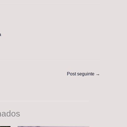
a
Post seguinte
→
nados