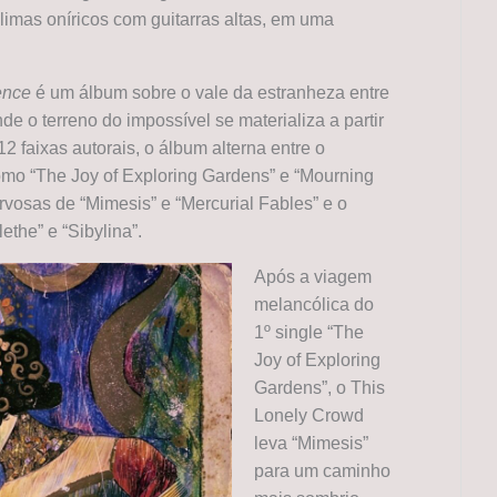
climas oníricos com guitarras altas, em uma
ence
é um álbum sobre o vale da estranheza entre
de o terreno do impossível se materializa a partir
 faixas autorais, o álbum alterna entre o
omo “The Joy of Exploring Gardens” e “Mourning
ervosas de “Mimesis” e “Mercurial Fables” e o
ethe” e “Sibylina”.
Após a viagem
melancólica do
1º single “The
Joy of Exploring
Gardens”, o This
Lonely Crowd
leva “Mimesis”
para um caminho