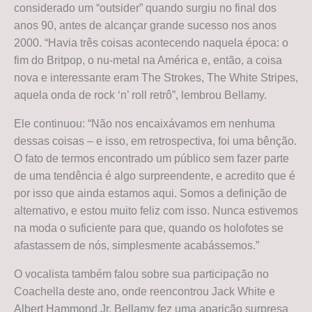
considerado um “outsider” quando surgiu no final dos
anos 90, antes de alcançar grande sucesso nos anos
2000. “Havia três coisas acontecendo naquela época: o
fim do Britpop, o nu-metal na América e, então, a coisa
nova e interessante eram The Strokes, The White Stripes,
aquela onda de rock ‘n’ roll retrô”, lembrou Bellamy.
Ele continuou: “Não nos encaixávamos em nenhuma
dessas coisas – e isso, em retrospectiva, foi uma bênção.
O fato de termos encontrado um público sem fazer parte
de uma tendência é algo surpreendente, e acredito que é
por isso que ainda estamos aqui. Somos a definição de
alternativo, e estou muito feliz com isso. Nunca estivemos
na moda o suficiente para que, quando os holofotes se
afastassem de nós, simplesmente acabássemos.”
O vocalista também falou sobre sua participação no
Coachella deste ano, onde reencontrou Jack White e
Albert Hammond Jr. Bellamy fez uma aparição surpresa