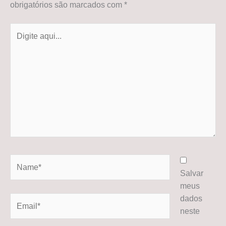
obrigatórios são marcados com
*
Digite
aqui...
Name*
Salvar
meus
dados
Email*
neste