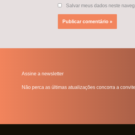
Salvar meus dados neste navega
Assine a newsletter
Não perca as últimas atualizações concorra a convit