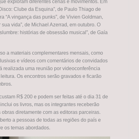
s que exploram diferentes cenas e movimentos. Em
 Disco: Clube da Esquina”, de Paulo Thiago de
ra “A vingança das punks”, de Vivien Goldman,
 sua vida”, de Michael Azerrad, em outubro. O
lumbre: histórias de obsessão musical”, de Gaía
cesso a materiais complementares mensais, como
xclusivas e vídeos com comentários de convidados
rá realizada uma reunião por videoconferência
leitura. Os encontros serão gravados e ficarão
mbros.
 custam R$ 200 e podem ser feitas até o dia 31 de
 inclui os livros, mas os integrantes receberão
 obras diretamente com as editoras parceiras.
berto a pessoas de todas as regiões do país e
re os temas abordados.