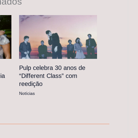
nados
Pulp celebra 30 anos de
“Different Class” com
ia
reedição
Notícias