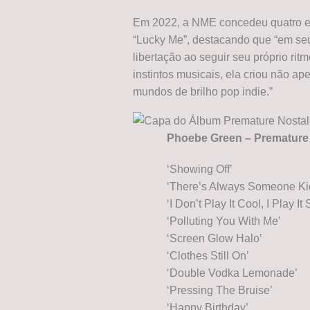
Em 2022, a NME concedeu quatro es
“Lucky Me”, destacando que “em seu
libertação ao seguir seu próprio rit
instintos musicais, ela criou não 
mundos de brilho pop indie.”
Phoebe Green – Premature 
‘Showing Off’
‘There’s Always Someone Ki
‘I Don’t Play It Cool, I Play It
‘Polluting You With Me’
‘Screen Glow Halo’
‘Clothes Still On’
‘Double Vodka Lemonade’
‘Pressing The Bruise’
‘Happy Birthday’