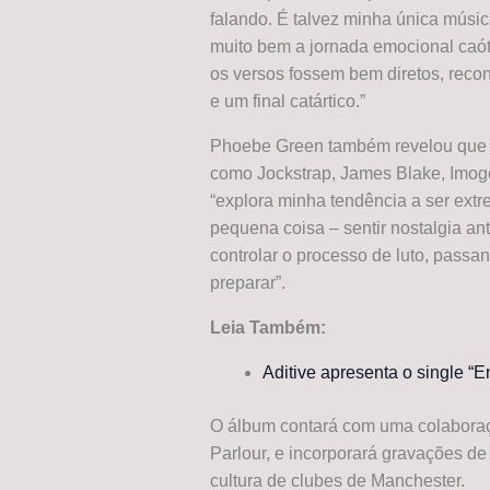
falando. É talvez minha única músi
muito bem a jornada emocional caó
os versos fossem bem diretos, reco
e um final catártico.”
Phoebe Green também revelou que “Pr
como Jockstrap, James Blake, Imog
“explora minha tendência a ser extr
pequena coisa – sentir nostalgia a
controlar o processo de luto, pas
preparar”.
Leia Também:
Aditive apresenta o single “E
O álbum contará com uma colaboraçã
Parlour, e incorporará gravações d
cultura de clubes de Manchester.