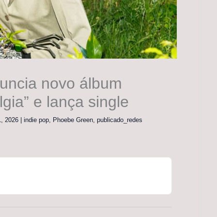
uncia novo álbum
gia” e lança single
1, 2026
|
indie pop
,
Phoebe Green
,
publicado_redes