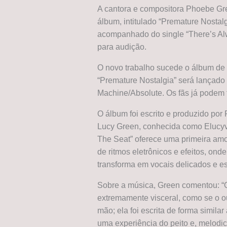
A cantora e compositora Phoebe G
álbum, intitulado “Premature Nostal
acompanhado do single “There’s Al
para audição.
O novo trabalho sucede o álbum de 
“Premature Nostalgia” será lançad
Machine/Absolute. Os fãs já podem
O álbum foi escrito e produzido po
Lucy Green, conhecida como Elucyv
The Seat” oferece uma primeira amo
de ritmos eletrônicos e efeitos, ond
transforma em vocais delicados e es
Sobre a música, Green comentou: 
extremamente visceral, como se o ou
mão; ela foi escrita de forma similar
uma experiência do peito e, melodi