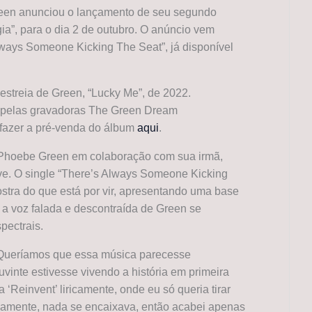
reen anunciou o lançamento de seu segundo
gia”, para o dia 2 de outubro. O anúncio vem
ways Someone Kicking The Seat”, já disponível
estreia de Green, “Lucky Me”, de 2022.
o pelas gravadoras The Green Dream
 fazer a pré-venda do álbum
aqui
.
r Phoebe Green em colaboração com sua irmã,
e. O single “There’s Always Someone Kicking
stra do que está por vir, apresentando uma base
e a voz falada e descontraída de Green se
pectrais.
“Queríamos que essa música parecesse
vinte estivesse vivendo a história em primeira
 a ‘Reinvent’ liricamente, onde eu só queria tirar
camente, nada se encaixava, então acabei apenas