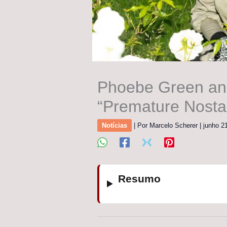
Phoebe Green an
“Premature Nostal
Notícias
| Por
Marcelo Scherer
|
junho 2
Resumo