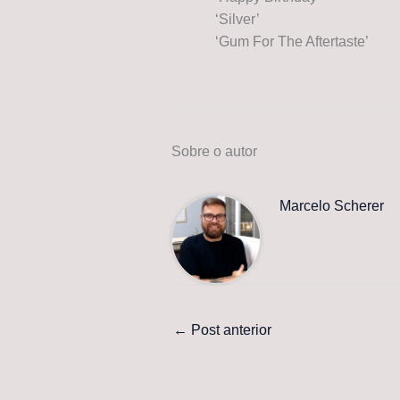
‘Silver’
‘Gum For The Aftertaste’
Sobre o autor
Marcelo Scherer
←
Post anterior