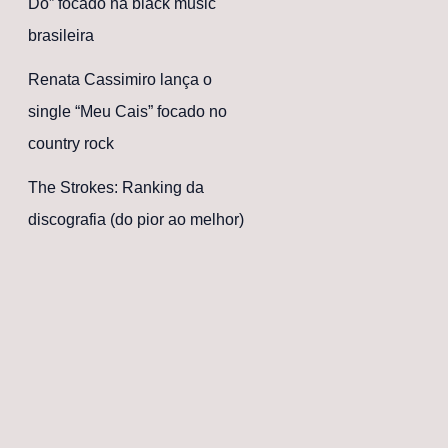
Dó” focado na black music
brasileira
Renata Cassimiro lança o
single “Meu Cais” focado no
country rock
The Strokes: Ranking da
discografia (do pior ao melhor)