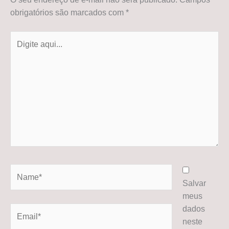
obrigatórios são marcados com
*
Digite
aqui...
Name*
Salvar
meus
dados
Email*
neste