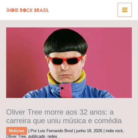
Ir
para
o
conteúdo
Oliver Tree morre aos 32 anos: a
carreira que uniu música e comédia
Notícias
| Por
Luis Fernando Brod
|
junho 18, 2026
|
indie rock
,
Oliver Tree
,
publicado_redes