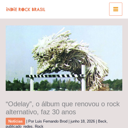
Ir
para
o
conteúdo
“Odelay”, o álbum que renovou o rock
alternativo, faz 30 anos
Notícias
| Por
Luis Fernando Brod
|
junho 18, 2026
|
Beck
,
publicado_redes
,
Rock