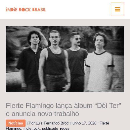
Ir
para
o
conteúdo
Flerte Flamingo lança álbum “Dói Ter”
e anuncia novo trabalho
Notícias
| Por
Luis Fernando Brod
|
junho 17, 2026
|
Flerte
Flamingo
,
indie rock
,
publicado_redes