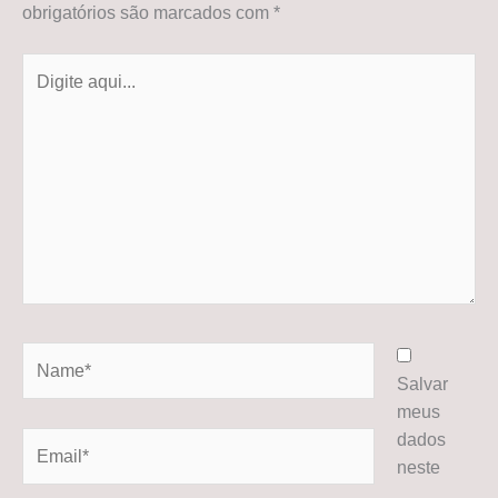
obrigatórios são marcados com
*
Digite
aqui...
Name*
Salvar
meus
dados
Email*
neste