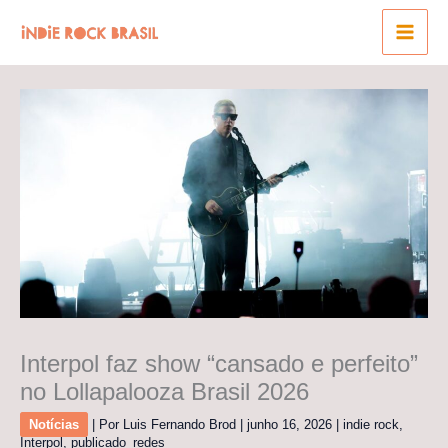
Ir
para
o
conteúdo
Interpol faz show “cansado e perfeito”
no Lollapalooza Brasil 2026
Notícias
| Por
Luis Fernando Brod
|
junho 16, 2026
|
indie rock
,
Interpol
,
publicado_redes