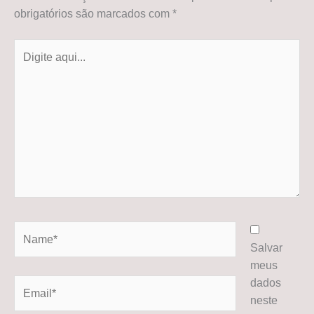
obrigatórios são marcados com
*
Digite
aqui...
Name*
Salvar
meus
dados
Email*
neste