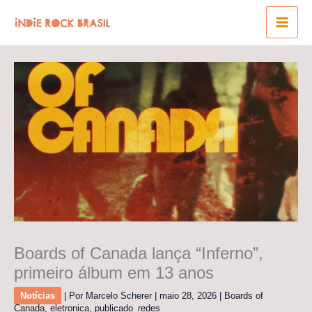
Ir
para
o
conteúdo
Boards of Canada lança “Inferno”,
primeiro álbum em 13 anos
Notícias
| Por
Marcelo Scherer
|
maio 28, 2026
|
Boards of
Canada
,
eletronica
,
publicado_redes