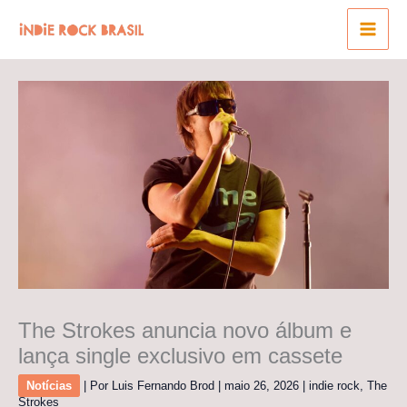
Ir
para
o
conteúdo
The Strokes anuncia novo álbum e
lança single exclusivo em cassete
Notícias
| Por
Luis Fernando Brod
|
maio 26, 2026
|
indie rock
,
The
Strokes