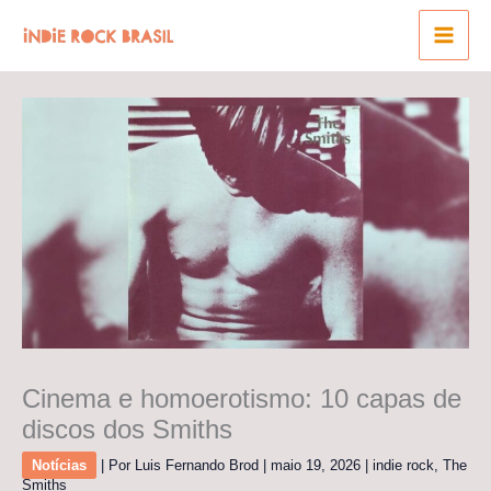
Ir
para
o
conteúdo
Cinema e homoerotismo: 10 capas de
discos dos Smiths
Notícias
| Por
Luis Fernando Brod
|
maio 19, 2026
|
indie rock
,
The
Smiths