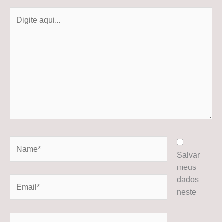
Digite
aqui...
Name*
Salvar
meus
dados
Email*
neste
Website