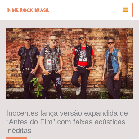
Ir
para
o
conteúdo
Inocentes lança versão expandida de
“Antes do Fim” com faixas acústicas
inéditas