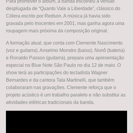
Para promover o álbum, a banda escolheu a versão
desplugada de “Quanto Vale a Liberdade”, clássico do
Cólera escrito por Redson. A música já havia sido
gravada pelo Inocentes em 2001, mas ganha agora uma
roupagem mais próxima da composição original.
A formação atual, que conta com Clemente Nascimento
(voz e guitarra), Anselmo Monstro (baixo), Nonô (bateria)
e Ronaldo Passos (guitarra), prepara uma apresentação
especial no Blue Note São Paulo no dia 12 de maio. O
show terá as participações do tecladista Wagner
Bernardes e da cantora Tata Martinelli, que também
colaboraram nas gravações. Clemente reforça que o
projeto acústico é um trabalho paralelo e não substitui as
atividades elétricas tradicionais da banda.