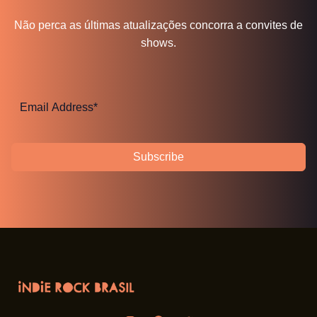
Não perca as últimas atualizações concorra a convites de
shows.
Subscribe