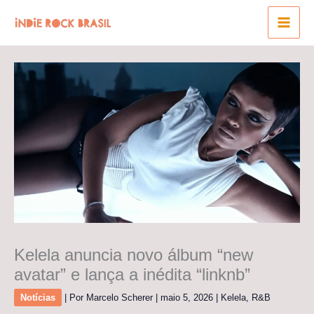
Ir
para
o
conteúdo
Kelela anuncia novo álbum “new
avatar” e lança a inédita “linknb”
Notícias
| Por
Marcelo Scherer
|
maio 5, 2026
|
Kelela
,
R&B