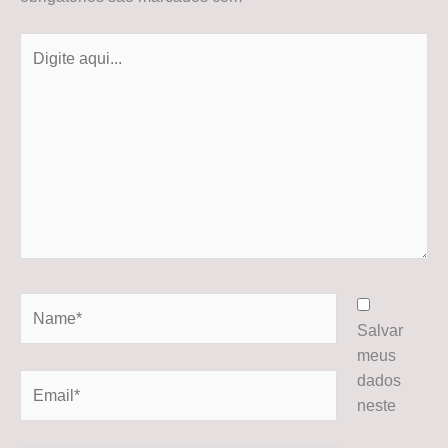
Digite
aqui...
Name*
Salvar
meus
dados
Email*
neste