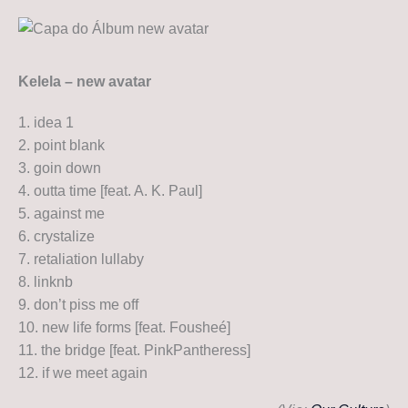
Kelela – new avatar
1. idea 1
2. point blank
3. goin down
4. outta time [feat. A. K. Paul]
5. against me
6. crystalize
7. retaliation lullaby
8. linknb
9. don’t piss me off
10. new life forms [feat. Fousheé]
11. the bridge [feat. PinkPantheress]
12. if we meet again