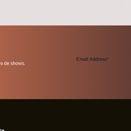
es de shows.
te