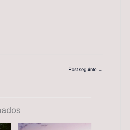
Post seguinte
→
nados