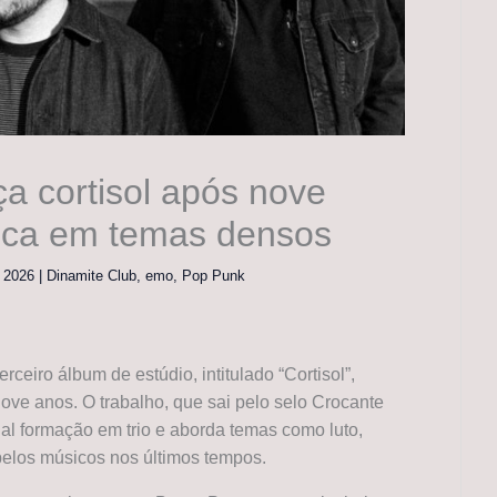
ça cortisol após nove
foca em temas densos
, 2026
|
Dinamite Club
,
emo
,
Pop Punk
ceiro álbum de estúdio, intitulado “Cortisol”,
ove anos. O trabalho, que sai pelo selo Crocante
ual formação em trio e aborda temas como luto,
elos músicos nos últimos tempos.