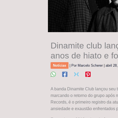
Dinamite club lan
anos de hiato e 
Notícias
| Por
Marcelo Scherer
|
abril 28
A banda Dinamite Club lançou seu ter
marcando o retorno do grupo após n
Records, é o primeiro registro da at
ansiedade e exaustão enfrentados p