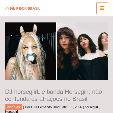
Ir
para
o
conteúdo
DJ horsegiirL e banda Horsegirl: não
confunda as atrações no Brasil
Notícias
| Por
Luis Fernando Brod
|
abril 21, 2026
|
horsegiirL
,
Horsegirl