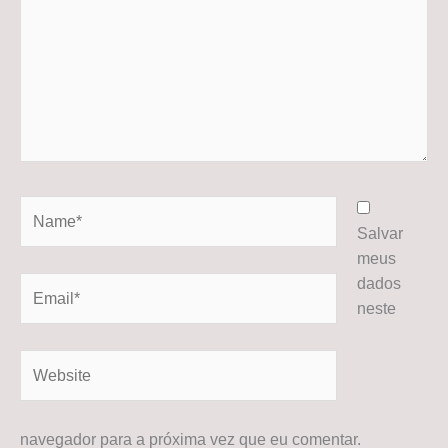
Name*
Salvar
meus
dados
Email*
neste
Website
navegador para a próxima vez que eu comentar.