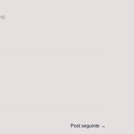
ra)
Post seguinte
→