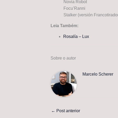
Novia Robot
Focu’Ranni
Stalker (versión Francotirado
Leia Também:
Rosalía – Lux
Sobre o autor
Marcelo Scherer
←
Post anterior