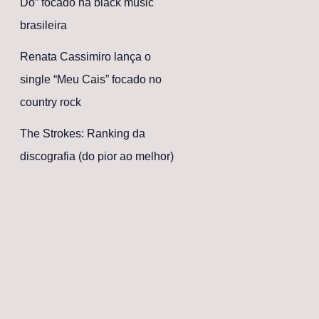
Dó” focado na black music
brasileira
Renata Cassimiro lança o
single “Meu Cais” focado no
country rock
The Strokes: Ranking da
discografia (do pior ao melhor)