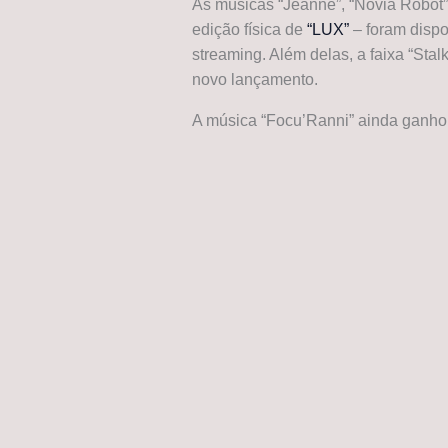
As músicas “Jeanne”, “Novia Robot
edição física de
“LUX”
– foram dispo
streaming. Além delas, a faixa “Stal
novo lançamento.
A música “Focu’Ranni” ainda ganhou 