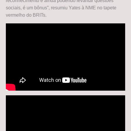
reconhecimento e ainda podendo levantar questões
sociais, é um bônus”, resumiu Yates à NME no tapete
vermelho do BRITs.