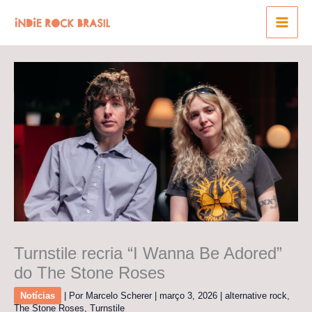
Ir
para
o
conteúdo
Turnstile recria “I Wanna Be Adored”
do The Stone Roses
Notícias
| Por
Marcelo Scherer
|
março 3, 2026
|
alternative rock
,
The Stone Roses
,
Turnstile