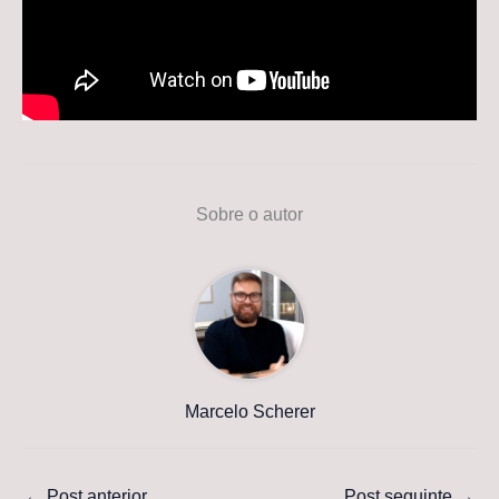
Sobre o autor
Marcelo Scherer
←
Post anterior
Post seguinte
→