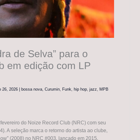
ra de Selva” para o
ub em edição com LP
ro 26, 2026
|
bossa nova
,
Curumin
,
Funk
,
hip hop
,
jazz
,
MPB
 fevereiro do Noize Record Club (NRC) com seu
). A seleção marca o retorno do artista ao clube,
Show” (2008) no NRC #003, lançado em 2015.