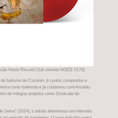
ição Noize Record Club (revista NOIZE #170)
e batismo de Curumin, é cantor, compositor e
carreira como baterista e já colaborou com Arnaldo
ém de integrar projetos como Sindicato do
e Selva” (2024), o artista atravessou um intervalo
os do período de pandemia. O novo trabalho soma