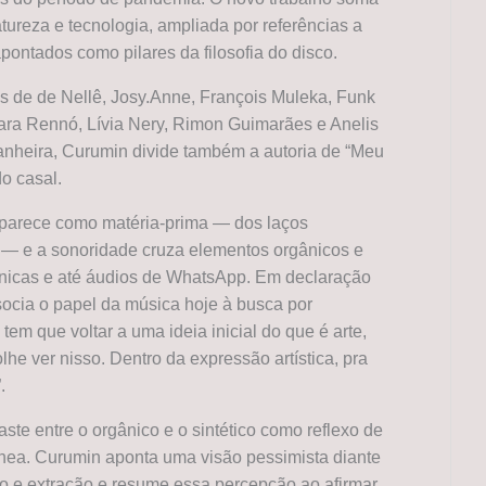
atureza e tecnologia, ampliada por referências a
ontados como pilares da filosofia do disco.
es de de Nellê, Josy.Anne, François Muleka, Funk
Iara Rennó, Lívia Nery, Rimon Guimarães e Anelis
heira, Curumin divide também a autoria de “Meu
do casal.
aparece como matéria-prima — dos laços
s — e a sonoridade cruza elementos orgânicos e
ônicas e até áudios de WhatsApp. Em declaração
socia o papel da música hoje à busca por
tem que voltar a uma ideia inicial do que é arte,
he ver nisso. Dentro da expressão artística, pra
.
te entre o orgânico e o sintético como reflexo de
ea. Curumin aponta uma visão pessimista diante
e extração e resume essa percepção ao afirmar