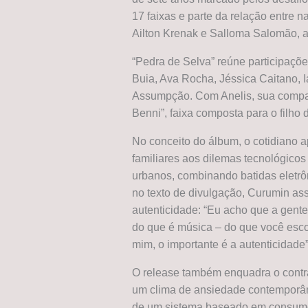
17 faixas e parte da relação entre n
Ailton Krenak e Salloma Salomão, ap
“Pedra de Selva” reúne participaçõ
Buia, Ava Rocha, Jéssica Caitano, 
Assumpção. Com Anelis, sua compan
Benni”, faixa composta para o filho 
No conceito do álbum, o cotidiano 
familiares aos dilemas tecnológico
urbanos, combinando batidas eletr
no texto de divulgação, Curumin as
autenticidade: “Eu acho que a gente 
do que é música – do que você escol
mim, o importante é a autenticidade”
O release também enquadra o contras
um clima de ansiedade contemporân
de um sistema baseado em consumo 