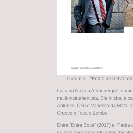
Curumin – “Pedra de Selva” ed
Luciano Nakata Albuquerque, nome d
multi-instrumentista. Ele iniciou a 
Antunes, Céu e Vanessa da Mata, al
Groove e Toca e Zomba.
Entre “Entre Boca” (2017) e “Pedra d
de sete anos marcado pelos desafi