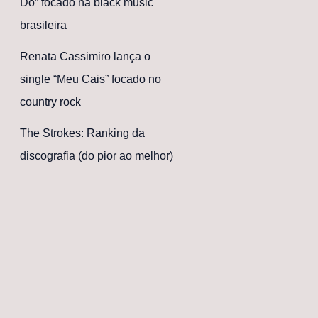
Dó” focado na black music
brasileira
Renata Cassimiro lança o
single “Meu Cais” focado no
country rock
The Strokes: Ranking da
discografia (do pior ao melhor)