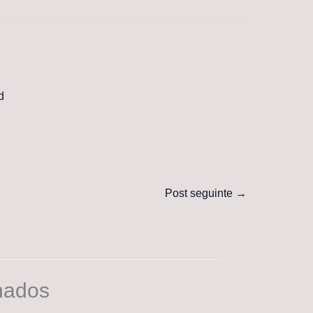
d
Post seguinte
→
nados