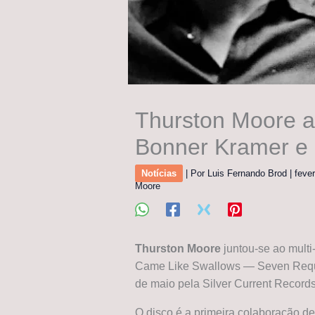
Thurston Moore 
Bonner Kramer e d
Notícias
| Por
Luis Fernando Brod
|
feve
Moore
Thurston Moore
juntou-se ao multi
Came Like Swallows — Seven Requiem
de maio pela Silver Current Records
O disco é a primeira colaboração de