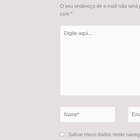
O seu endereço de e-mail não será 
com
*
Digite
aqui...
Name*
Email
Salvar meus dados neste navega