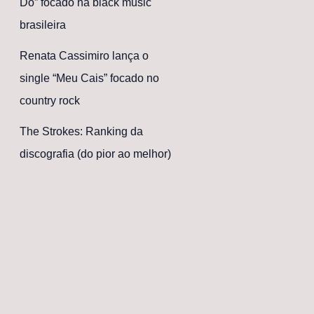
Dó” focado na black music
brasileira
Renata Cassimiro lança o
single “Meu Cais” focado no
country rock
The Strokes: Ranking da
discografia (do pior ao melhor)