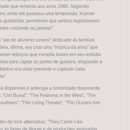
mizade que remonta aos anos 1980. Segundo
ami, onde ele passava uma temporada. Kramer
 guitarrista, permitindo que ambos registrassem
artos cruzando as janelas”.
“ato de ativismo sonoro” dedicado às famílias
ideia, afirma, era criar uma “música da alma” que
amer reforçou que compôs bases em seu estúdio
rida para captar as partes de guitarra, elogiando a
jetivo era estar presente e capturar cada
le”.
está disponível e antecipa a sonoridade dissonante
s: “Urn Burial”, “The Redness in the West”, “The
Swallows”, “The Living Theater”, “The Oceans Are
tes do rock alternativo, “They Came Like
das as fases de Moore e de produções assinadas