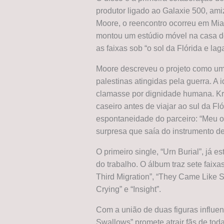
produtor ligado ao Galaxie 500, a
Moore, o reencontro ocorreu em Mi
montou um estúdio móvel na casa do
as faixas sob “o sol da Flórida e lag
Moore descreveu o projeto como um 
palestinas atingidas pela guerra. A 
clamasse por dignidade humana. Kr
caseiro antes de viajar ao sul da Fló
espontaneidade do parceiro: “Meu ob
surpresa que saía do instrumento de
O primeiro single, “Urn Burial”, já 
do trabalho. O álbum traz sete faixa
Third Migration”, “They Came Like 
Crying” e “Insight”.
Com a união de duas figuras influen
Swallows” promete atrair fãs de to