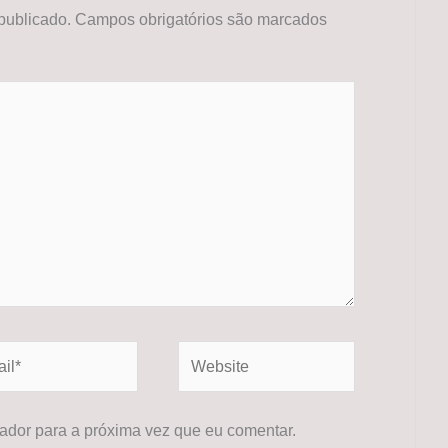
publicado.
Campos obrigatórios são marcados
*
Website
dor para a próxima vez que eu comentar.