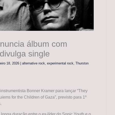
anuncia álbum com
ivulga single
reiro 18, 2026
|
alternative rock
,
experimental rock
,
Thurston
-instrumentista Bonner Kramer para lançar “They
s for the Children of Gaza”, previsto para 1º
.
 longa duração entre o ex-líder do Sonic Youth e o