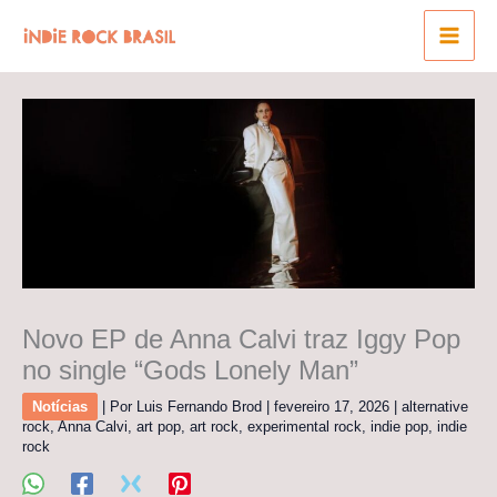
Ir
para
o
conteúdo
Novo EP de Anna Calvi traz Iggy Pop
no single “Gods Lonely Man”
Notícias
| Por
Luis Fernando Brod
|
fevereiro 17, 2026
|
alternative
rock
,
Anna Calvi
,
art pop
,
art rock
,
experimental rock
,
indie pop
,
indie
rock