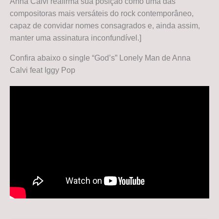
Anna Calvi reafirma sua posição como uma das
compositoras mais versáteis do rock contemporâneo,
capaz de convidar nomes consagrados e, ainda assim,
manter uma assinatura inconfundível.]
Confira abaixo o single “God’s” Lonely Man de Anna
Calvi feat Iggy Pop