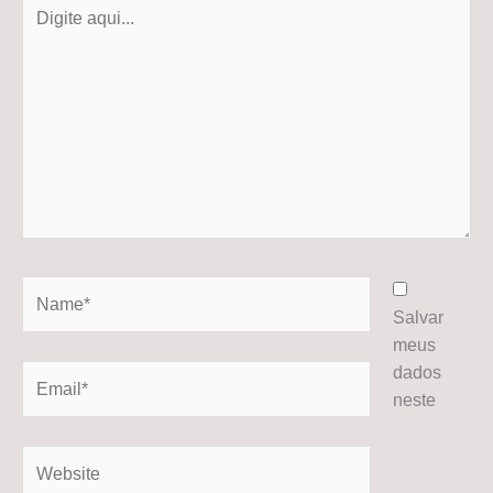
Digite
aqui...
Name*
Salvar
meus
dados
Email*
neste
Website