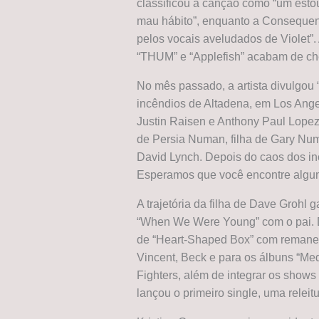
classificou a canção como “um esto
mau hábito”, enquanto a Consequen
pelos vocais aveludados de Violet”
“THUM” e “Applefish” acabam de che
No mês passado, a artista divulgou
incêndios de Altadena, em Los Ange
Justin Raisen e Anthony Paul Lopez, 
de Persia Numan, filha de Gary Nu
David Lynch. Depois do caos dos inc
Esperamos que você encontre alguma
A trajetória da filha de Dave Grohl
“When We Were Young” com o pai. D
de “Heart-Shaped Box” com remanesc
Vincent, Beck e para os álbuns “Med
Fighters, além de integrar os sho
lançou o primeiro single, uma releit