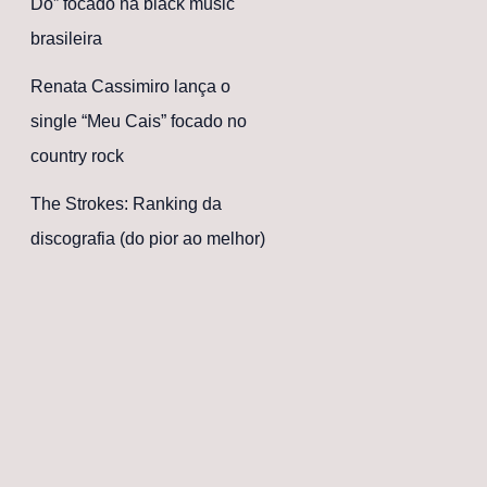
Dó” focado na black music
brasileira
Renata Cassimiro lança o
single “Meu Cais” focado no
country rock
The Strokes: Ranking da
discografia (do pior ao melhor)