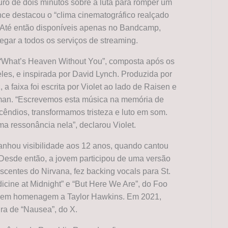
uro de dois minutos sobre a luta para romper um
ce destacou o “clima cinematográfico realçado
. Até então disponíveis apenas no Bandcamp,
gar a todos os serviços de streaming.
 “What’s Heaven Without You”, composta após os
les, e inspirada por David Lynch. Produzida por
a faixa foi escrita por Violet ao lado de Raisen e
man. “Escrevemos esta música na memória de
êndios, transformamos tristeza e luto em som.
 ressonância nela”, declarou Violet.
 ganhou visibilidade aos 12 anos, quando cantou
esde então, a jovem participou de uma versão
entes do Nirvana, fez backing vocals para St.
icine at Midnight” e “But Here We Are”, do Foo
ws em homenagem a Taylor Hawkins. Em 2021,
ura de “Nausea”, do X.