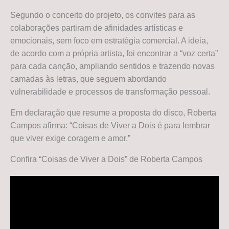
Segundo o conceito do projeto, os convites para as
colaborações partiram de afinidades artísticas e
emocionais, sem foco em estratégia comercial. A ideia,
de acordo com a própria artista, foi encontrar a “voz certa”
para cada canção, ampliando sentidos e trazendo novas
camadas às letras, que seguem abordando
vulnerabilidade e processos de transformação pessoal.
Em declaração que resume a proposta do disco, Roberta
Campos afirma: “Coisas de Viver a Dois é para lembrar
que viver exige coragem e amor.”
Confira “Coisas de Viver a Dois” de Roberta Campos