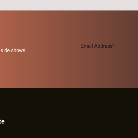
es de shows.
te