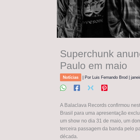
Superchunk anun
Paulo em maio
Notícias
| Por
Luis Fernando Brod
|
jane
A Balaclava Records confirmou nest
Brasil para uma apresentação exclus
um show no dia 31 de maio, um domi
terceira passagem da banda pelo p
década.