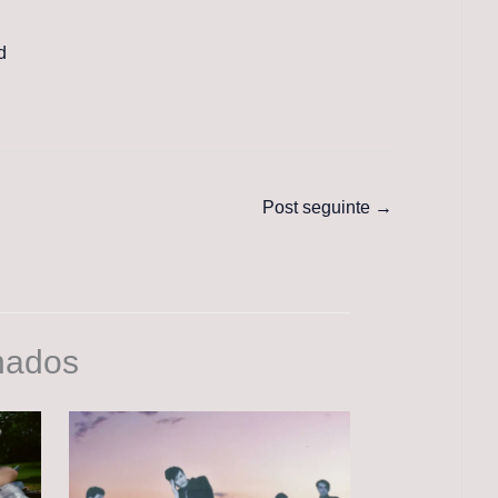
d
Post seguinte
→
nados