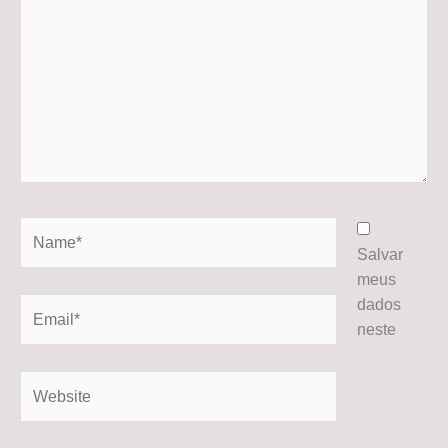
Name*
Salvar
meus
dados
Email*
neste
Website