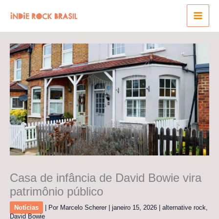
Ir
para
o
conteúdo
Casa de infância de David Bowie vira
patrimônio público
Notícias
| Por
Marcelo Scherer
|
janeiro 15, 2026
|
alternative rock
,
David Bowie