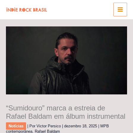
Ir
para
o
conteúdo
“Sumidouro” marca a estreia de
Rafael Baldam em álbum instrumental
Notícias
| Por
Victor Persico
|
dezembro 18, 2025
|
MPB
contemporânea
,
Rafael Baldam