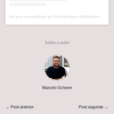
Um post compartilhado por BrooklynVegan (@brooklynvegan)
Sobre o autor
Marcelo Scherer
←
Post anterior
Post seguinte
→