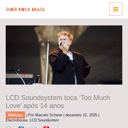
Ir
para
o
conteúdo
LCD Soundsystem toca ‘Too Much
Love’ após 14 anos
Notícias
| Por
Marcelo Scherer
|
dezembro 15, 2025
|
Electrohouse
,
LCD Soundystem