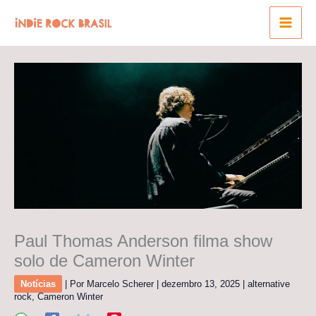
Ir
para
o
conteúdo
Paul Thomas Anderson filma show
solo de Cameron Winter
Notícias
| Por
Marcelo Scherer
|
dezembro 13, 2025
|
alternative
rock
,
Cameron Winter