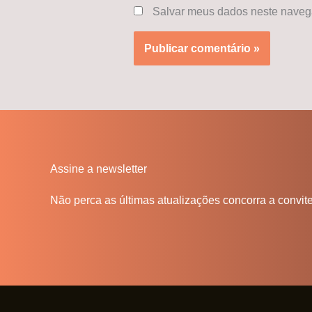
Salvar meus dados neste navega
Assine a newsletter
Não perca as últimas atualizações concorra a convit