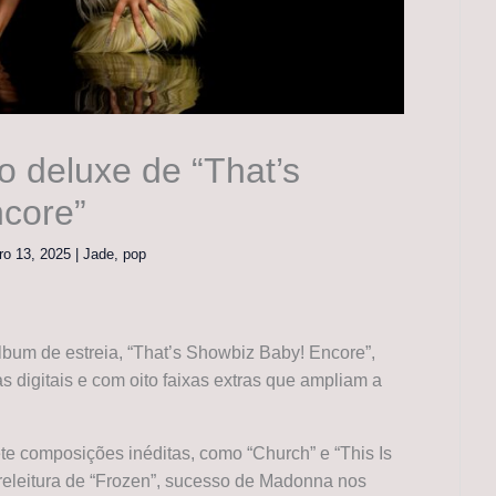
 deluxe de “That’s
core”
ro 13, 2025
|
Jade
,
pop
bum de estreia, “That’s Showbiz Baby! Encore”,
s digitais e com oito faixas extras que ampliam a
te composições inéditas, como “Church” e “This Is
eleitura de “Frozen”, sucesso de Madonna nos