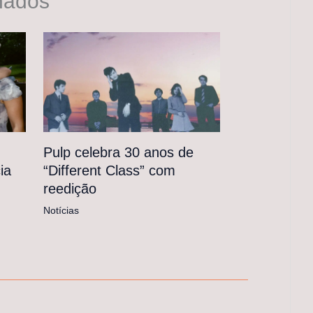
nados
Pulp celebra 30 anos de
“Different Class” com
ia
reedição
Notícias