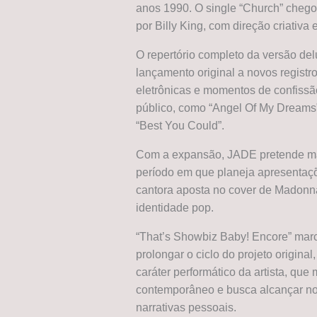
anos 1990. O single “Church” chego
por Billy King, com direção criativa
O repertório completo da versão de
lançamento original a novos registr
eletrônicas e momentos de confissão
público, como “Angel Of My Dreams” 
“Best You Could”.
Com a expansão, JADE pretende mant
período em que planeja apresentaçõe
cantora aposta no cover de Madonna
identidade pop.
“That’s Showbiz Baby! Encore” mar
prolongar o ciclo do projeto origina
caráter performático da artista, qu
contemporâneo e busca alcançar no
narrativas pessoais.