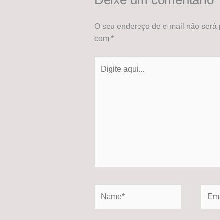
O seu endereço de e-mail não será 
com
*
Digite
aqui...
Name*
Email