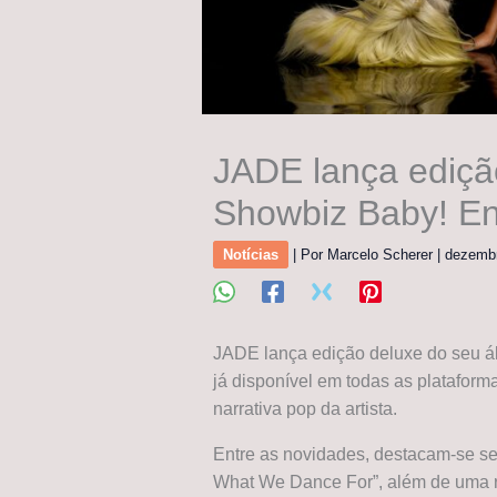
JADE lança edição
Showbiz Baby! En
Notícias
| Por
Marcelo Scherer
|
dezemb
JADE lança edição deluxe do seu ál
já disponível em todas as plataforma
narrativa pop da artista.
Entre as novidades, destacam-se se
What We Dance For”, além de uma r