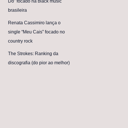
Dó” focado na black music
brasileira
Renata Cassimiro lança o
single “Meu Cais” focado no
country rock
The Strokes: Ranking da
discografia (do pior ao melhor)