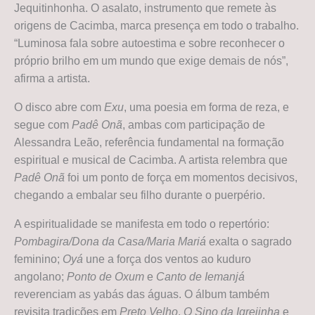
Jequitinhonha. O asalato, instrumento que remete às
origens de Cacimba, marca presença em todo o trabalho.
“Luminosa fala sobre autoestima e sobre reconhecer o
próprio brilho em um mundo que exige demais de nós”,
afirma a artista.
O disco abre com
Exu
, uma poesia em forma de reza, e
segue com
Padê Onã
, ambas com participação de
Alessandra Leão, referência fundamental na formação
espiritual e musical de Cacimba. A artista relembra que
Padê Onã
foi um ponto de força em momentos decisivos,
chegando a embalar seu filho durante o puerpério.
A espiritualidade se manifesta em todo o repertório:
Pombagira/Dona da Casa/Maria Mariá
exalta o sagrado
feminino;
Oyá
une a força dos ventos ao kuduro
angolano;
Ponto de Oxum
e
Canto de Iemanjá
reverenciam as yabás das águas. O álbum também
revisita tradições em
Preto Velho
,
O Sino da Igrejinha
e