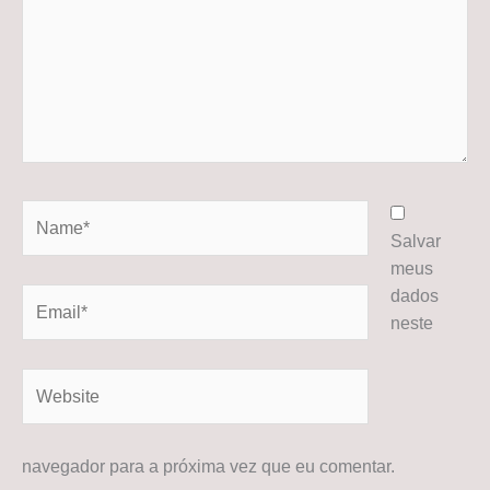
Name*
Salvar
meus
dados
Email*
neste
Website
navegador para a próxima vez que eu comentar.