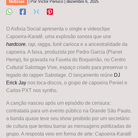
Notícias
| Por
Victor Persico
|
dezembro 6, 2025
O Asfixia Social apresenta o single e videoclipe
Capoeira-Karatê
, uma explosão sonora que une
hardcore
, rap, ragga, funk carioca
e a ancestralidade da
capoeira. A faixa, produzida por Pedro Garcia (Planet
Hemp), foi gravada na Favela do Boqueirão, no Centro
Cultural Sabotage Vive, espaço criado para preservar o
legado do rapper Sabotage. O lançamento reúne
DJ
Erick Jay
nos toca-discos, o grupo de capoeira Peniel e
Carlos PXT nos synths.
A canção nasceu após um episódio de censura:
contratada para um evento público na Grande São Paulo,
a banda quase teve seu show proibido por um secretário
de cultura que tentou barrar as mensagens politizadas do
grupo. A resposta veio em forma de arte:
Capoeira-Karatê