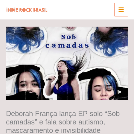
Ir
para
o
conteúdo
Deborah França lança EP solo “Sob
camadas” e fala sobre autismo,
mascaramento e invisibilidade