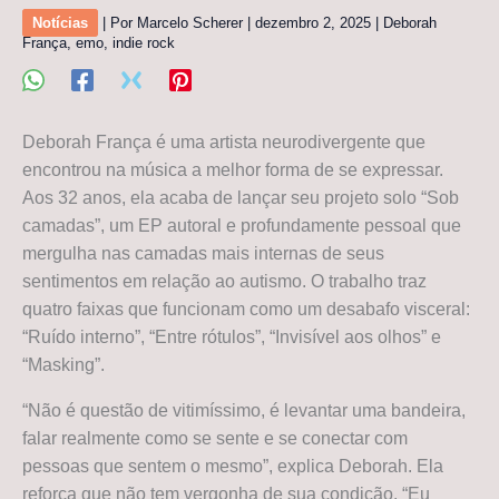
Notícias
| Por
Marcelo Scherer
|
dezembro 2, 2025
|
Deborah
França
,
emo
,
indie rock
Deborah França é uma artista neurodivergente que
encontrou na música a melhor forma de se expressar.
Aos 32 anos, ela acaba de lançar seu projeto solo “Sob
camadas”, um EP autoral e profundamente pessoal que
mergulha nas camadas mais internas de seus
sentimentos em relação ao autismo. O trabalho traz
quatro faixas que funcionam como um desabafo visceral:
“Ruído interno”, “Entre rótulos”, “Invisível aos olhos” e
“Masking”.
“Não é questão de vitimíssimo, é levantar uma bandeira,
falar realmente como se sente e se conectar com
pessoas que sentem o mesmo”, explica Deborah. Ela
reforça que não tem vergonha de sua condição. “Eu