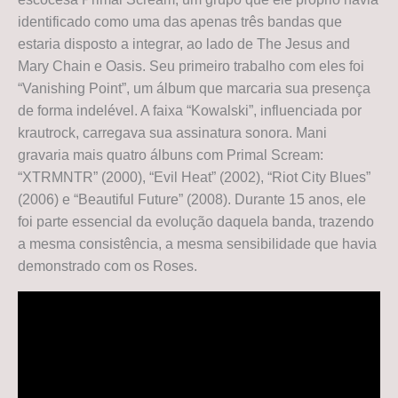
identificado como uma das apenas três bandas que
estaria disposto a integrar, ao lado de The Jesus and
Mary Chain e Oasis. Seu primeiro trabalho com eles foi
“Vanishing Point”, um álbum que marcaria sua presença
de forma indelével. A faixa “Kowalski”, influenciada por
krautrock, carregava sua assinatura sonora. Mani
gravaria mais quatro álbuns com Primal Scream:
“XTRMNTR” (2000), “Evil Heat” (2002), “Riot City Blues”
(2006) e “Beautiful Future” (2008). Durante 15 anos, ele
foi parte essencial da evolução daquela banda, trazendo
a mesma consistência, a mesma sensibilidade que havia
demonstrado com os Roses.