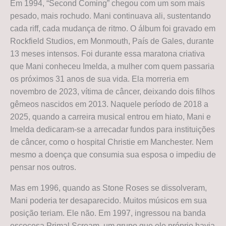
Em 1994, “Second Coming” chegou com um som mais
pesado, mais rochudo. Mani continuava ali, sustentando
cada riff, cada mudança de ritmo. O álbum foi gravado em
Rockfield Studios, em Monmouth, País de Gales, durante
13 meses intensos. Foi durante essa maratona criativa
que Mani conheceu Imelda, a mulher com quem passaria
os próximos 31 anos de sua vida. Ela morreria em
novembro de 2023, vítima de câncer, deixando dois filhos
gêmeos nascidos em 2013. Naquele período de 2018 a
2025, quando a carreira musical entrou em hiato, Mani e
Imelda dedicaram-se a arrecadar fundos para instituições
de câncer, como o hospital Christie em Manchester. Nem
mesmo a doença que consumia sua esposa o impediu de
pensar nos outros.
Mas em 1996, quando as Stone Roses se dissolveram,
Mani poderia ter desaparecido. Muitos músicos em sua
posição teriam. Ele não. Em 1997, ingressou na banda
escocesa Primal Scream, um grupo que ele próprio havia