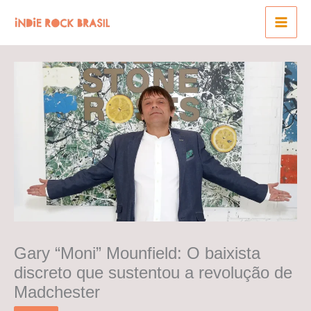
Ir
para
o
conteúdo
Gary “Moni” Mounfield: O baixista
discreto que sustentou a revolução de
Madchester