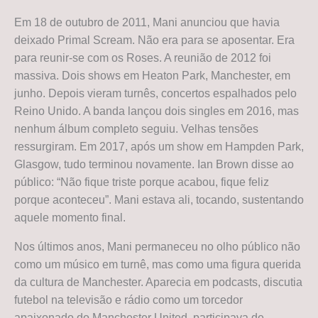
Em 18 de outubro de 2011, Mani anunciou que havia
deixado Primal Scream. Não era para se aposentar. Era
para reunir-se com os Roses. A reunião de 2012 foi
massiva. Dois shows em Heaton Park, Manchester, em
junho. Depois vieram turnês, concertos espalhados pelo
Reino Unido. A banda lançou dois singles em 2016, mas
nenhum álbum completo seguiu. Velhas tensões
ressurgiram. Em 2017, após um show em Hampden Park,
Glasgow, tudo terminou novamente. Ian Brown disse ao
público: “Não fique triste porque acabou, fique feliz
porque aconteceu”. Mani estava ali, tocando, sustentando
aquele momento final.
Nos últimos anos, Mani permaneceu no olho público não
como um músico em turnê, mas como uma figura querida
da cultura de Manchester. Aparecia em podcasts, discutia
futebol na televisão e rádio como um torcedor
apaixonado do Manchester United, participava de