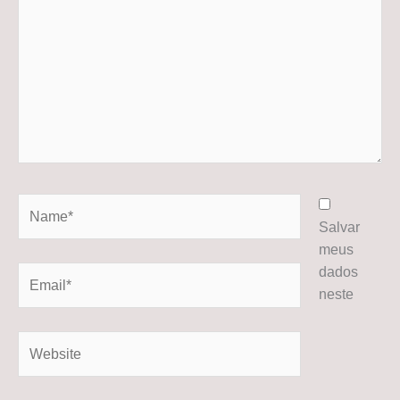
Name*
Salvar
meus
dados
Email*
neste
Website