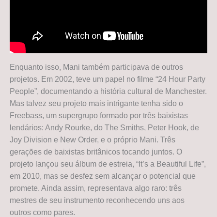
Enquanto isso, Mani também participava de outros
projetos. Em 2002, teve um papel no filme “24 Hour Party
People”, documentando a história cultural de Manchester.
Mas talvez seu projeto mais intrigante tenha sido o
Freebass, um supergrupo formado por três baixistas
lendários: Andy Rourke, do The Smiths, Peter Hook, de
Joy Division e New Order, e o próprio Mani. Três
gerações de baixistas britânicos tocando juntos. O
projeto lançou seu álbum de estreia, “It’s a Beautiful Life”,
em 2010, mas se desfez sem alcançar o potencial que
promete. Ainda assim, representava algo raro: três
mestres de seu instrumento reconhecendo uns aos
outros como pares.