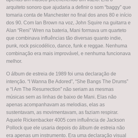
arquiteto sonoro que ajudaria a definir o som “baggy” que
tomaria conta de Manchester no final dos anos 80 e início
dos 90. Com Ian Brown na voz, John Squire na guitarra e
Alan “Reni” Wren na bateria, Mani formava um quarteto
que combinava influências tão diversas quanto indie,
punk, rock psicodélico, dance, funk e reggae. Nenhuma
combinação era mais improvável, e nenhuma funcionava
melhor.
O álbum de estreia de 1989 foi uma declaração de
intenção. “I Wanna Be Adored”, “She Bangs The Drums”
e “I Am The Resurrection” não seriam as mesmas
músicas sem as linhas de baixo de Mani. Elas não
apenas acompanhavam as melodias, elas as
sustentavam, as movimentavam, as faziam respirar.
Aquele Rickenbacker 4005 com influência de Jackson
Pollock que ele usaria depois do álbum de estreia não
era apenas um instrumento. Era uma declaração visual