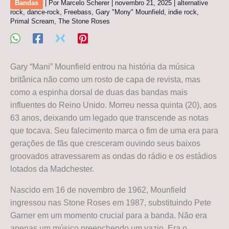
Bandas
| Por
Marcelo Scherer
|
novembro 21, 2025
|
alternative
rock
,
dance-rock
,
Freebass
,
Gary "Mony" Mounfield
,
indie rock
,
Primal Scream
,
The Stone Roses
Gary “Mani” Mounfield entrou na história da música
britânica não como um rosto de capa de revista, mas
como a espinha dorsal de duas das bandas mais
influentes do Reino Unido. Morreu nessa quinta (20), aos
63 anos, deixando um legado que transcende as notas
que tocava. Seu falecimento marca o fim de uma era para
gerações de fãs que cresceram ouvindo seus baixos
groovados atravessarem as ondas do rádio e os estádios
lotados da Madchester.
Nascido em 16 de novembro de 1962, Mounfield
ingressou nas Stone Roses em 1987, substituindo Pete
Garner em um momento crucial para a banda. Não era
apenas um músico preenchendo um vazio. Era o