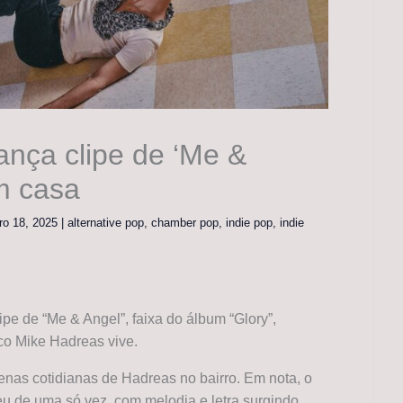
ança clipe de ‘Me &
m casa
ro 18, 2025
|
alternative pop
,
chamber pop
,
indie pop
,
indie
ipe de “Me & Angel”, faixa do álbum “Glory”,
co Mike Hadreas vive.
cenas cotidianas de Hadreas no bairro. Em nota, o
eu de uma só vez, com melodia e letra surgindo