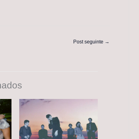
Post seguinte
→
nados