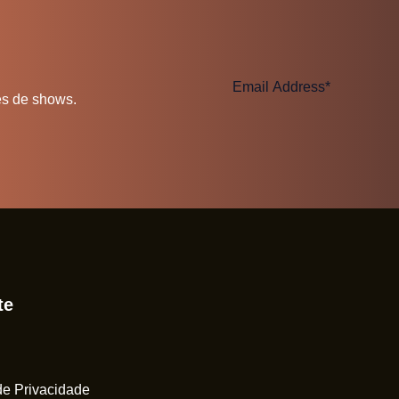
es de shows.
te
 de Privacidade