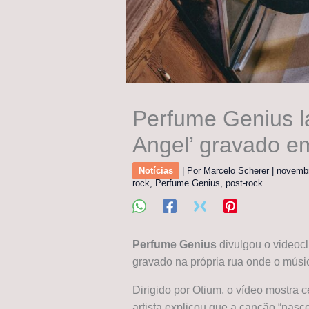
Perfume Genius l
Angel’ gravado e
Notícias
| Por
Marcelo Scherer
|
novemb
rock
,
Perfume Genius
,
post-rock
Perfume Genius
divulgou o videocl
gravado na própria rua onde o músi
Dirigido por Otium, o vídeo mostra 
artista explicou que a canção “nasc