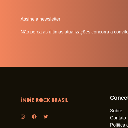
Assine a newsletter
Não perca as últimas atualizações concorra a convit
Conec
Sobre
Contato
Política