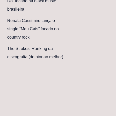
Dó” focado na black music
brasileira
Renata Cassimiro lança o
single “Meu Cais” focado no
country rock
The Strokes: Ranking da
discografia (do pior ao melhor)