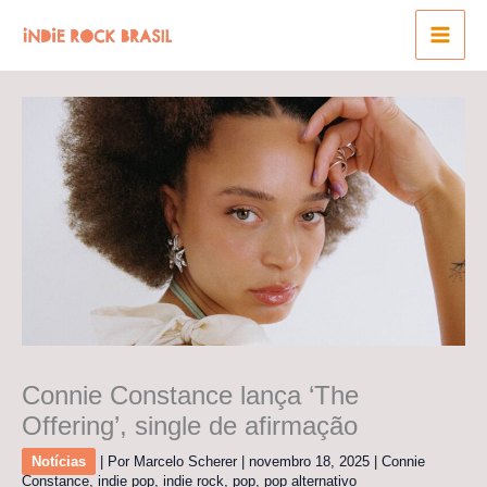
Ir
para
o
conteúdo
Connie Constance lança ‘The
Offering’, single de afirmação
Notícias
| Por
Marcelo Scherer
|
novembro 18, 2025
|
Connie
Constance
,
indie pop
,
indie rock
,
pop
,
pop alternativo