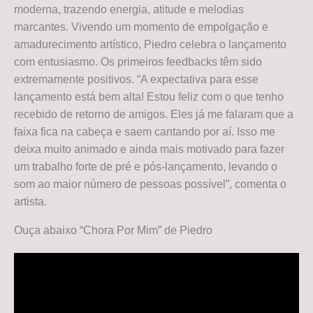
moderna, trazendo energia, atitude e melodias
marcantes. Vivendo um momento de empolgação e
amadurecimento artístico, Piedro celebra o lançamento
com entusiasmo. Os primeiros feedbacks têm sido
extremamente positivos. “A expectativa para esse
lançamento está bem alta! Estou feliz com o que tenho
recebido de retorno de amigos. Eles já me falaram que a
faixa fica na cabeça e saem cantando por aí. Isso me
deixa muito animado e ainda mais motivado para fazer
um trabalho forte de pré e pós-lançamento, levando o
som ao maior número de pessoas possível”, comenta o
artista.
Ouça abaixo “Chora Por Mim” de Piedro