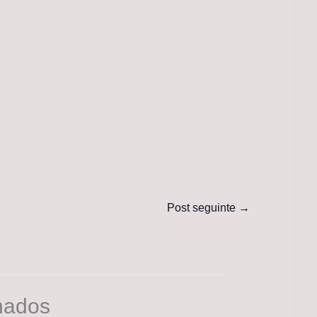
Post seguinte
→
nados