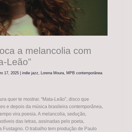
oca a melancolia com
a-Leão”
ro 17, 2025
|
indie jazz
,
Lorena Moura
,
MPB contemporânea
a quer te mostrar. “Mata-Leão”, disco que
es e depois da música brasileira contemporânea,
tempo vira poesia. A melancolia, sedução,
stíveis das letras, assinadas pelo poeta,
ca Fustagno. O trabalho tem produção de Paulo