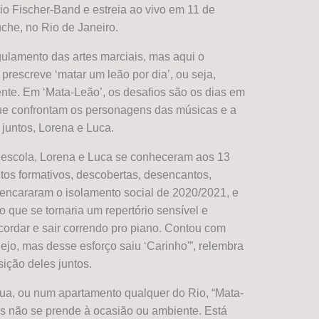
o Fischer-Band e estreia ao vivo em 11 de
he, no Rio de Janeiro.
gulamento das artes marciais, mas aqui o
prescreve ‘matar um leão por dia’, ou seja,
ente. Em ‘Mata-Leão’, os desafios são os dias em
 que confrontam os personagens das músicas e a
 juntos, Lorena e Luca.
escola, Lorena e Luca se conheceram aos 13
os formativos, descobertas, desencantos,
s, encararam o isolamento social de 2020/2021, e
o que se tornaria um repertório sensível e
cordar e sair correndo pro piano. Contou com
uejo, mas desse esforço saiu ‘Carinho'”, relembra
ição deles juntos.
rua, ou num apartamento qualquer do Rio, “Mata-
as não se prende à ocasião ou ambiente. Está