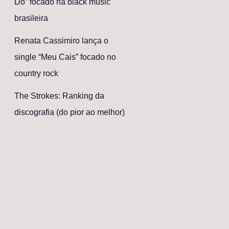
Dó” focado na black music
brasileira
Renata Cassimiro lança o
single “Meu Cais” focado no
country rock
The Strokes: Ranking da
discografia (do pior ao melhor)