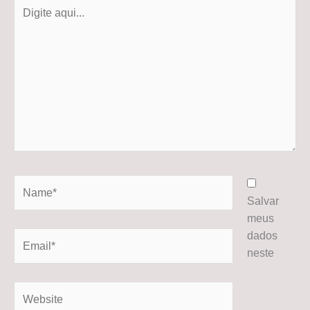
Digite
aqui...
Name*
Salvar
meus
dados
Email*
neste
Website