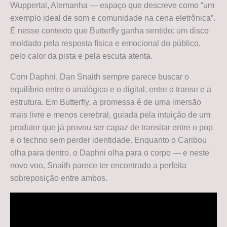
Wuppertal, Alemanha — espaço que descreve como “um
exemplo ideal de som e comunidade na cena eletrônica”.
É nesse contexto que Butterfly ganha sentido: um disco
moldado pela resposta física e emocional do público,
pelo calor da pista e pela escuta atenta.
Com Daphni, Dan Snaith sempre parece buscar o
equilíbrio entre o analógico e o digital, entre o transe e a
estrutura. Em Butterfly, a promessa é de uma imersão
mais livre e menos cerebral, guiada pela intuição de um
produtor que já provou ser capaz de transitar entre o pop
e o techno sem perder identidade. Enquanto o Caribou
olha para dentro, o Daphni olha para o corpo — e neste
novo voo, Snaith parece ter encontrado a perfeita
sobreposição entre ambos.