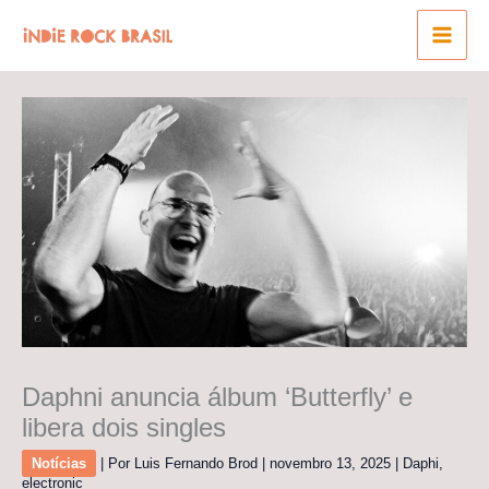
Ir
para
o
conteúdo
Daphni anuncia álbum ‘Butterfly’ e
libera dois singles
Notícias
| Por
Luis Fernando Brod
|
novembro 13, 2025
|
Daphi
,
electronic