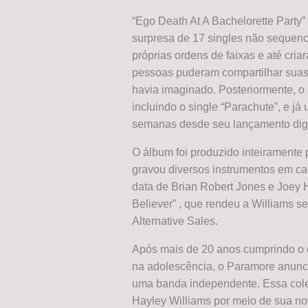
“Ego Death At A Bachelorette Party
surpresa de 17 singles não sequenc
próprias ordens de faixas e até cri
pessoas puderam compartilhar suas
havia imaginado. Posteriormente, o 
incluindo o single “Parachute”, e j
semanas desde seu lançamento digi
O álbum foi produzido inteiramente 
gravou diversos instrumentos em ca
data de Brian Robert Jones e Joey 
Believer” , que rendeu a Williams s
Alternative Sales.
Após mais de 20 anos cumprindo o c
na adolescência, o Paramore anunc
uma banda independente. Essa col
Hayley Williams por meio de sua nov