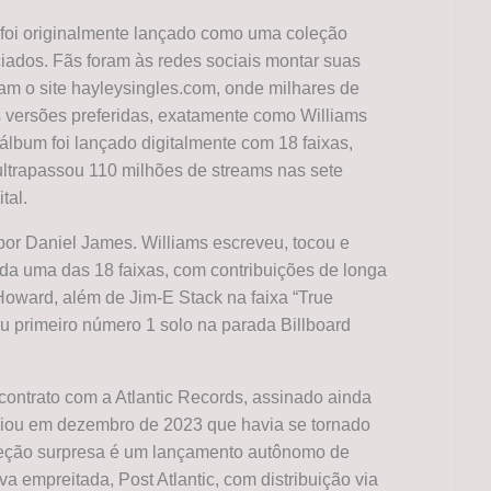
” foi originalmente lançado como uma coleção
iados. Fãs foram às redes sociais montar suas
aram o site hayleysingles.com, onde milhares de
 versões preferidas, exatamente como Williams
álbum foi lançado digitalmente com 18 faixas,
á ultrapassou 110 milhões de streams nas sete
tal.
por Daniel James. Williams escreveu, tocou e
da uma das 18 faixas, com contribuições de longa
Howard, além de Jim-E Stack na faixa “True
eu primeiro número 1 solo na parada Billboard
ontrato com a Atlantic Records, assinado ainda
iou em dezembro de 2023 que havia se tornado
eção surpresa é um lançamento autônomo de
a empreitada, Post Atlantic, com distribuição via