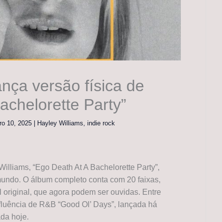
ança versão física de
achelorette Party”
ro 10, 2025
|
Hayley Williams
,
indie rock
Williams, “Ego Death At A Bachelorette Party”,
 mundo. O álbum completo conta com 20 faixas,
l original, que agora podem ser ouvidas. Entre
nfluência de R&B “Good Ol’ Days”, lançada há
da hoje.