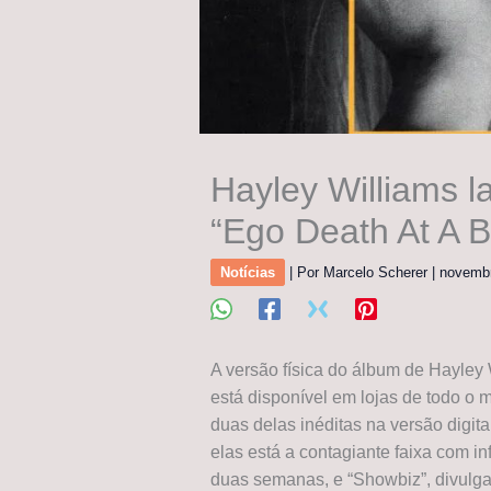
Hayley Williams l
“Ego Death At A B
Notícias
| Por
Marcelo Scherer
|
novemb
A versão física do álbum de Hayley 
está disponível em lojas de todo o
duas delas inéditas na versão digita
elas está a contagiante faixa com i
duas semanas, e “Showbiz”, divulga