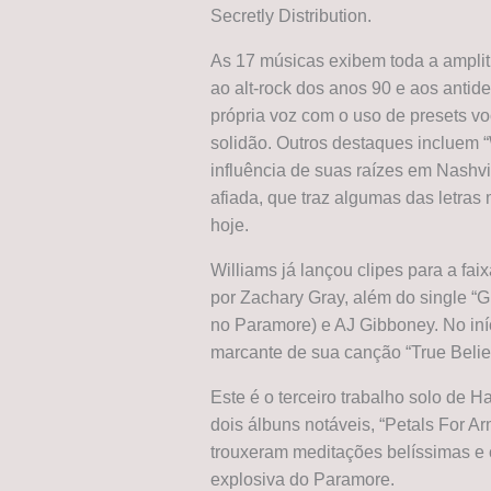
Secretly Distribution.
As 17 músicas exibem toda a amplitu
ao alt-rock dos anos 90 e aos antid
própria voz com o uso de presets v
solidão. Outros destaques incluem 
influência de suas raízes em Nashvi
afiada, que traz algumas das letras 
hoje.
Williams já lançou clipes para a fai
por Zachary Gray, além do single “G
no Paramore) e AJ Gibboney. No iní
marcante de sua canção “True Belie
Este é o terceiro trabalho solo de 
dois álbuns notáveis, “Petals For A
trouxeram meditações belíssimas e c
explosiva do Paramore.