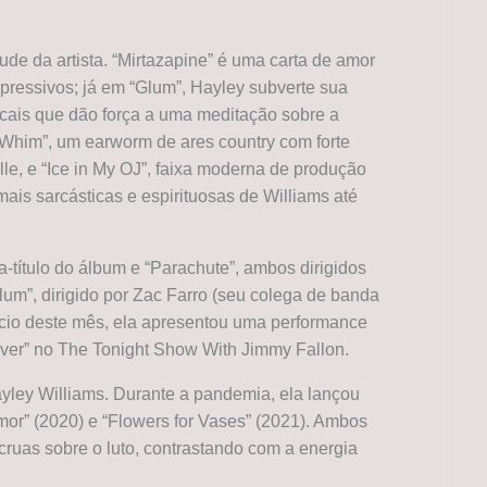
de da artista. “Mirtazapine” é uma carta de amor
epressivos; já em “Glum”, Hayley subverte sua
ocais que dão força a uma meditação sobre a
“Whim”, um earworm de ares country com forte
lle, e “Ice in My OJ”, faixa moderna de produção
mais sarcásticas e espirituosas de Williams até
xa-título do álbum e “Parachute”, ambos dirigidos
lum”, dirigido por Zac Farro (seu colega de banda
cio deste mês, ela apresentou uma performance
ver” no The Tonight Show With Jimmy Fallon.
Hayley Williams. Durante a pandemia, ela lançou
rmor” (2020) e “Flowers for Vases” (2021). Ambos
ruas sobre o luto, contrastando com a energia