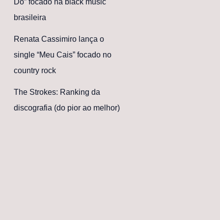
Dó” focado na black music
brasileira
Renata Cassimiro lança o
single “Meu Cais” focado no
country rock
The Strokes: Ranking da
discografia (do pior ao melhor)