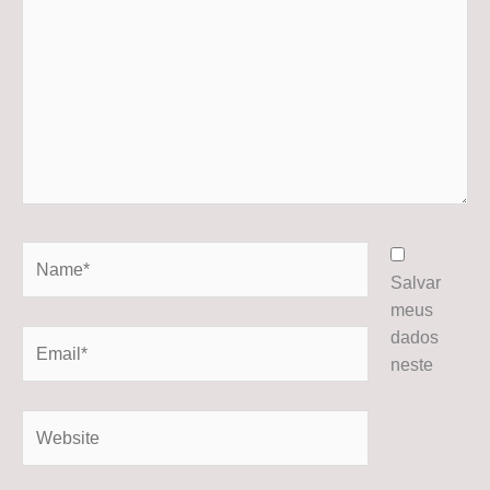
Name*
Salvar
meus
dados
Email*
neste
Website