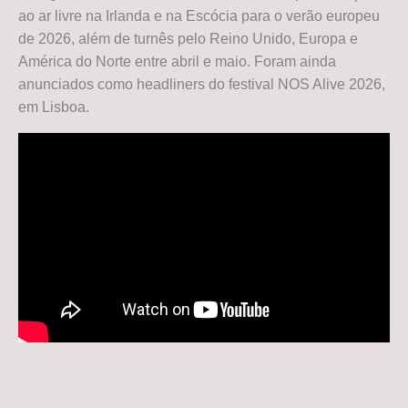
ao ar livre na Irlanda e na Escócia para o verão europeu
de 2026, além de turnês pelo Reino Unido, Europa e
América do Norte entre abril e maio. Foram ainda
anunciados como headliners do festival NOS Alive 2026,
em Lisboa.