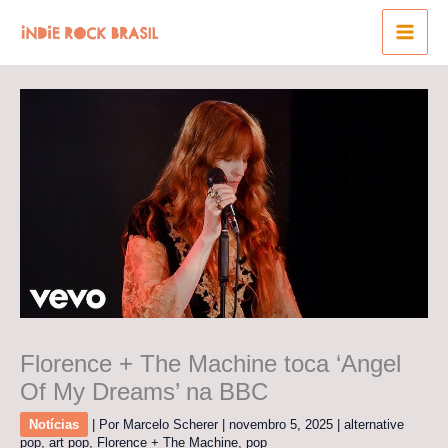
Ir
para
o
conteúdo
Florence + The Machine toca ‘Angel
Of My Dreams’ na BBC
Notícias
| Por
Marcelo Scherer
|
novembro 5, 2025
|
alternative
pop
,
art pop
,
Florence + The Machine
,
pop