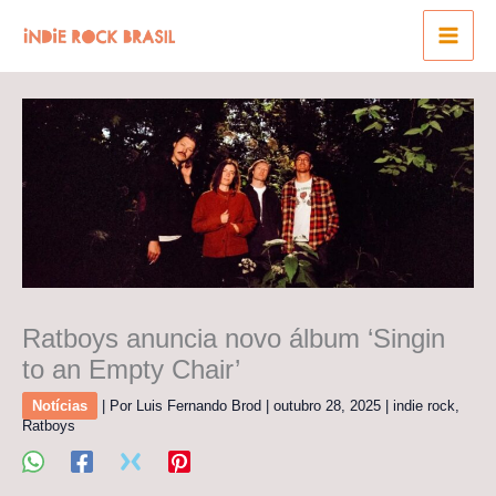
Ir
para
o
conteúdo
Ratboys anuncia novo álbum ‘Singin
to an Empty Chair’
Notícias
| Por
Luis Fernando Brod
|
outubro 28, 2025
|
indie rock
,
Ratboys