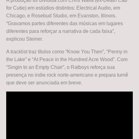
A produção foi dividida com Chris Walla (ex-Death Cab
for Cutie) em estúdios distintos: Electrical Audio, em
Chicago, e Rosebud Studio, em Evanston, Illinois.
“Gravamos partes diferentes das músicas em lugares
diferentes para reforçar a narrativa de cada faixa”,
explicou Steiner.
A tracklist traz títulos como “Know You Then”, “Penny in
the Lake” e “At Peace in the Hundred Acre Wood”. Com
“Singin to an Empty Chair”, o Ratboys reforça sua
presença no indie rock norte-americano e prepara turnê
que deve ser anunciada em breve.