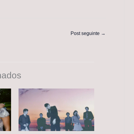
Post seguinte
→
nados