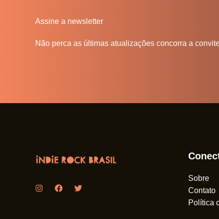
Assine a newsletter
Não perca as últimas atualizações concorra a convit
Conec
Sobre
Contato
Política