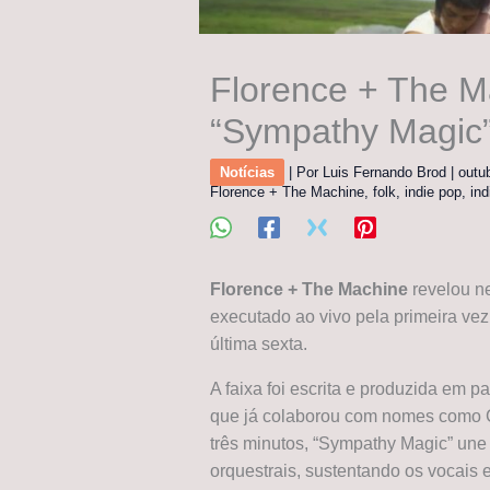
Florence + The M
“Sympathy Magic
Notícias
| Por
Luis Fernando Brod
|
outu
Florence + The Machine
,
folk
,
indie pop
,
ind
Florence + The Machine
revelou ne
executado ao vivo pela primeira ve
última sexta.
A faixa foi escrita e produzida em 
que já colaborou com nomes como C
três minutos, “Sympathy Magic” une 
orquestrais, sustentando os vocais