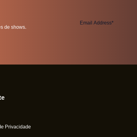
es de shows.
te
 de Privacidade