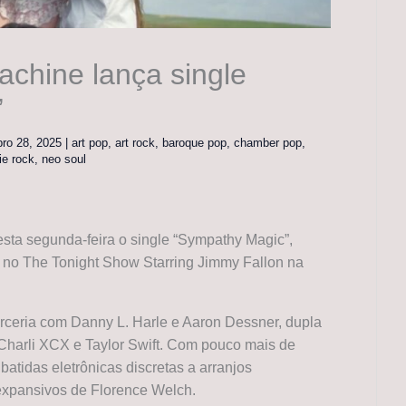
achine lança single
”
bro 28, 2025
|
art pop
,
art rock
,
baroque pop
,
chamber pop
,
ie rock
,
neo soul
sta segunda-feira o single “Sympathy Magic”,
z no The Tonight Show Starring Jimmy Fallon na
parceria com Danny L. Harle e Aaron Dessner, dupla
harli XCX e Taylor Swift. Com pouco mais de
batidas eletrônicas discretas a arranjos
 expansivos de Florence Welch.