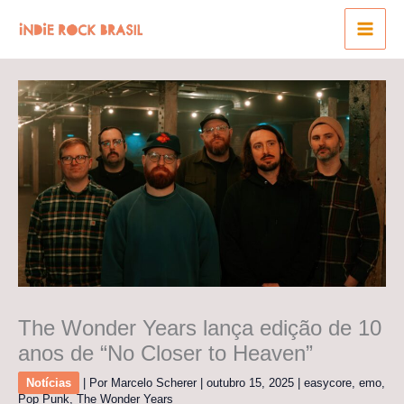
Ir
para
o
conteúdo
The Wonder Years lança edição de 10
anos de “No Closer to Heaven”
Notícias
| Por
Marcelo Scherer
|
outubro 15, 2025
|
easycore
,
emo
,
Pop Punk
,
The Wonder Years