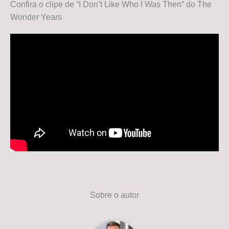
Confira o clipe de “I Don’t Like Who I Was Then” do The
Wonder Years
Sobre o autor