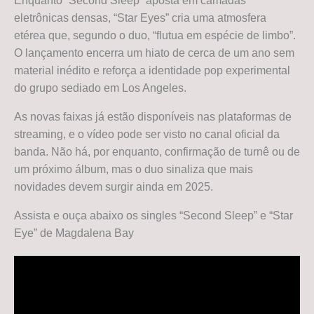
Enquanto “Second Sleep” aposta em camadas
eletrônicas densas, “Star Eyes” cria uma atmosfera
etérea que, segundo o duo, “flutua em espécie de limbo”.
O lançamento encerra um hiato de cerca de um ano sem
material inédito e reforça a identidade pop experimental
do grupo sediado em Los Angeles.
As novas faixas já estão disponíveis nas plataformas de
streaming, e o vídeo pode ser visto no canal oficial da
banda. Não há, por enquanto, confirmação de turnê ou de
um próximo álbum, mas o duo sinaliza que mais
novidades devem surgir ainda em 2025.
Assista e ouça abaixo os singles “Second Sleep” e “Star
Eye” de Magdalena Bay