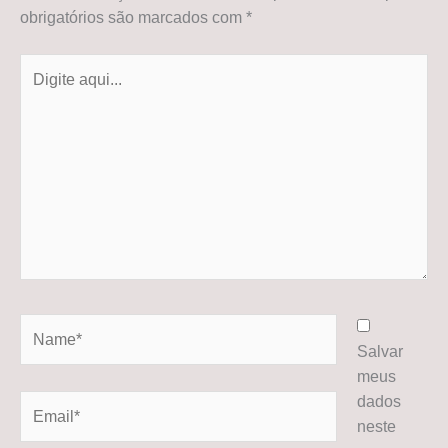
obrigatórios são marcados com
*
Digite
aqui...
Name*
Salvar
meus
dados
Email*
neste