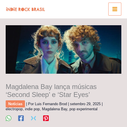
Ir
para
o
conteúdo
Magdalena Bay lança músicas
‘Second Sleep’ e ‘Star Eyes’
Notícias
| Por
Luis Fernando Brod
|
setembro 29, 2025
|
electropop
,
indie pop
,
Magdalena Bay
,
pop experimental