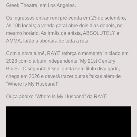
Greek Theatre, em Los Angeles.
Os ingressos entram em pré-venda em 23 de setembro,
às 10h locais; a venda geral abre dois dias depois, no
mesmo horário. As irmãs da artista, ABSOLUTELY e
AMMA, farão a abertura de toda a rota.
Com a nova turnê, RAYE reforça o momento iniciado em
2023 com o álbum independente “My 21st Century
Blues”. O segundo disco, ainda sem título divulgado,
chega em 2026 e deverá trazer outras faixas além de
“Where Is My Husband!”.
Ouça abaixo “Where Is My Husband” da RAYE