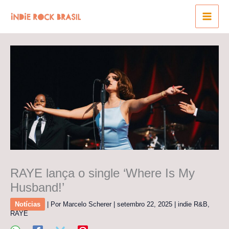
Ir
para
o
conteúdo
RAYE lança o single ‘Where Is My
Husband!’
Notícias
| Por
Marcelo Scherer
|
setembro 22, 2025
|
indie R&B
,
RAYE