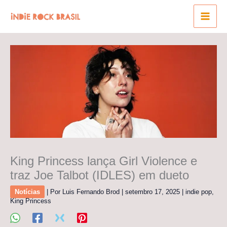
Ir
para
o
conteúdo
King Princess lança Girl Violence e
traz Joe Talbot (IDLES) em dueto
Notícias
| Por
Luis Fernando Brod
|
setembro 17, 2025
|
indie pop
,
King Princess