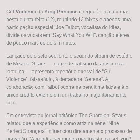
Girl Violence
da
King Princess
chegou às plataformas
nesta quinta-feira (12), reunindo 13 faixas e apenas uma
participação especial: Joe Talbot, vocalista do Idles,
divide os vocais em “Say What You Will”, canção etérea
de pouco mais de dois minutos.
Lançado pelo selo section1, o segundo álbum de estúdio
de Mikaela Straus — nome de batismo da artista nova-
iorquina — apresenta repertório que vai de “Girl
Violence”, faixa-título, à derradeira “Serena”. A
colaboração com Talbot ocorre na penúltima faixa e é o
único crédito externo em um trabalho majoritariamente
solo.
Em entrevista ao jornal britânico The Guardian, Straus
relatou que a experiência como atriz na série “Nine
Perfect Strangers” influenciou diretamente o processo de
gravação. “Aprendi a ser menos preciosista; no set, você