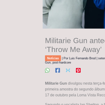
Militarie Gun ant
‘Throw Me Away’
Notícias
| Por
Luis Fernando Brod
|
sete
Gun
,
post-hardcore
Militarie Gun
divulgou nesta terça-f
primeira amostra do segundo álbum
17 de outubro pela Loma Vista Reco
Segundo o vocalista Ian Shelton, a