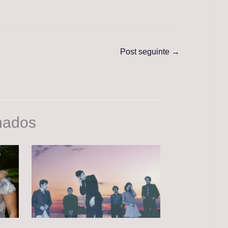
Post seguinte
→
nados