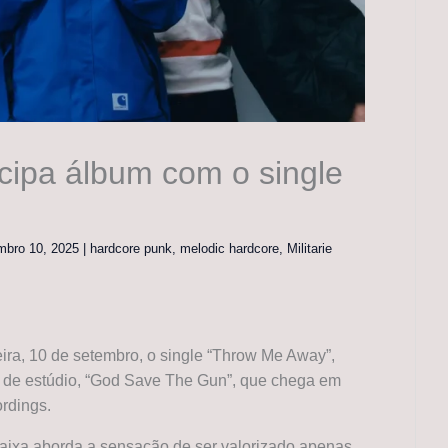
ecipa álbum com o single
mbro 10, 2025
|
hardcore punk
,
melodic hardcore
,
Militarie
eira, 10 de setembro, o single “Throw Me Away”,
 de estúdio, “God Save The Gun”, que chega em
rdings.
 faixa aborda a sensação de ser valorizado apenas