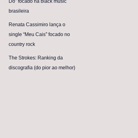
Dó” focado na black music
brasileira
Renata Cassimiro lança o
single “Meu Cais” focado no
country rock
The Strokes: Ranking da
discografia (do pior ao melhor)