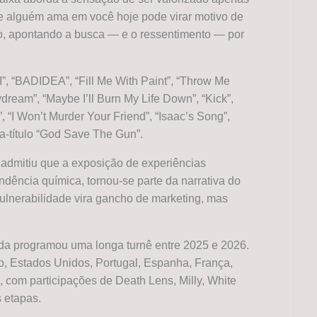
que alguém ama em você hoje pode virar motivo de
o, apontando a busca — e o ressentimento — por
I”, “BADIDEA”, “Fill Me With Paint”, “Throw Me
eam”, “Maybe I’ll Burn My Life Down”, “Kick”,
 “I Won’t Murder Your Friend”, “Isaac’s Song”,
a-título “God Save The Gun”.
 admitiu que a exposição de experiências
dência química, tornou-se parte da narrativa do
vulnerabilidade vira gancho de marketing, mas
da programou uma longa turnê entre 2025 e 2026.
do, Estados Unidos, Portugal, Espanha, França,
 com participações de Death Lens, Milly, White
s etapas.