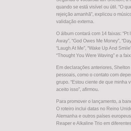
quando se está visível ou útil. “O 
rejeição amanhã”, explicou o músic
validação externa.
O álbum contará com 14 faixas: “Pt I
Away”, “God Owes Me Money”, “Daydr
“Laugh At Me”, “Wake Up And Smile”,
“Thought You Were Waving” e a faix
Em declarações anteriores, Shelton
pessoais, como o contato com depen
grupo. “Estou ciente de que minha 
aceito isso”, afirmou.
Para promover o lançamento, a ban
O roteiro inclui datas no Reino Uni
Alemanha e outros países europeus,
Reaper e Alkaline Trio em diferente