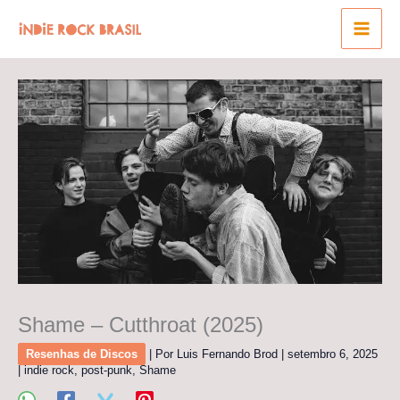
Ir
para
o
conteúdo
Shame – Cutthroat (2025)
Resenhas de Discos
| Por
Luis Fernando Brod
|
setembro 6, 2025
|
indie rock
,
post-punk
,
Shame