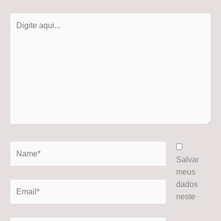
Digite
aqui...
Name*
Salvar
meus
dados
Email*
neste