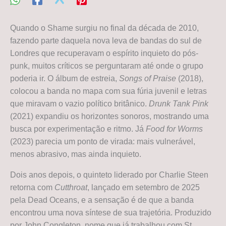
Quando o Shame surgiu no final da década de 2010,
fazendo parte daquela nova leva de bandas do sul de
Londres que recuperavam o espírito inquieto do pós-
punk, muitos críticos se perguntaram até onde o grupo
poderia ir. O álbum de estreia,
Songs of Praise
(2018),
colocou a banda no mapa com sua fúria juvenil e letras
que miravam o vazio político britânico.
Drunk Tank Pink
(2021) expandiu os horizontes sonoros, mostrando uma
busca por experimentação e ritmo. Já
Food for Worms
(2023) parecia um ponto de virada: mais vulnerável,
menos abrasivo, mas ainda inquieto.
Dois anos depois, o quinteto liderado por Charlie Steen
retorna com
Cutthroat
, lançado em setembro de 2025
pela Dead Oceans, e a sensação é de que a banda
encontrou uma nova síntese de sua trajetória. Produzido
por John Congleton, nome que já trabalhou com St.