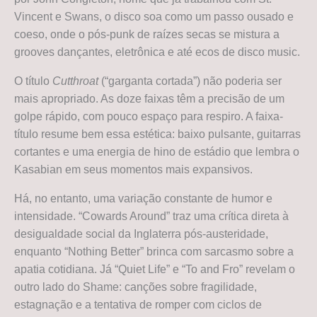
Vincent e Swans, o disco soa como um passo ousado e
coeso, onde o pós-punk de raízes secas se mistura a
grooves dançantes, eletrônica e até ecos de disco music.
O título
Cutthroat
(“garganta cortada”) não poderia ser
mais apropriado. As doze faixas têm a precisão de um
golpe rápido, com pouco espaço para respiro. A faixa-
título resume bem essa estética: baixo pulsante, guitarras
cortantes e uma energia de hino de estádio que lembra o
Kasabian em seus momentos mais expansivos.
Há, no entanto, uma variação constante de humor e
intensidade. “Cowards Around” traz uma crítica direta à
desigualdade social da Inglaterra pós-austeridade,
enquanto “Nothing Better” brinca com sarcasmo sobre a
apatia cotidiana. Já “Quiet Life” e “To and Fro” revelam o
outro lado do Shame: canções sobre fragilidade,
estagnação e a tentativa de romper com ciclos de